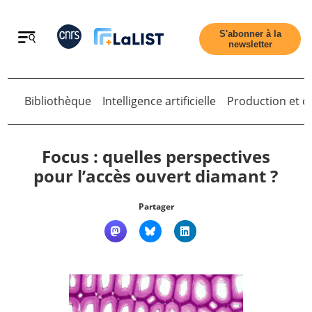
Retour
S'abonner à la
newsletter
Bibliothèque
Intelligence artificielle
Production et di
Retour
Focus : quelles perspectives
pour l’accès ouvert diamant ?
Accueil
Partager
Tous les articles
Qui sommes nous ?