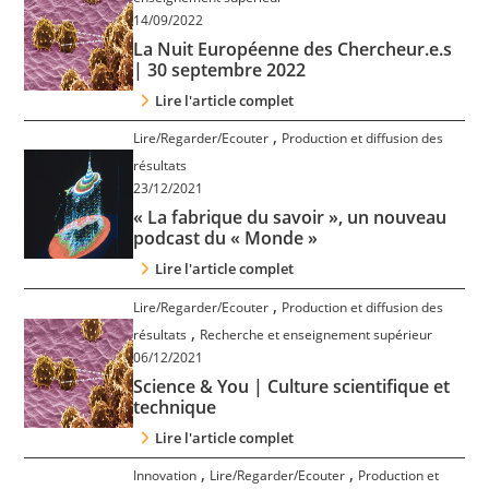
Contact
14/09/2022
La Nuit Européenne des Chercheur.e.s
| 30 septembre 2022
Nous suivre
Lire l'article complet
,
Lire/Regarder/Ecouter
Production et diffusion des
résultats
23/12/2021
« La fabrique du savoir », un nouveau
podcast du « Monde »
Lire l'article complet
,
Lire/Regarder/Ecouter
Production et diffusion des
,
résultats
Recherche et enseignement supérieur
06/12/2021
Science & You | Culture scientifique et
technique
Lire l'article complet
,
,
Innovation
Lire/Regarder/Ecouter
Production et