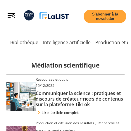
Retour
S'abonner à la
newsletter
Bibliothèque
Intelligence artificielle
Production et di
Retour
Médiation scientifique
Ressources et outils
Accueil
15/12/2025
Communiquer la science : pratiques et
discours de créateur·rice·s de contenus
Tous les articles
sur la plateforme TikTok
Lire l'article complet
Qui sommes nous ?
,
Production et diffusion des résultats
Recherche et
enseignement supérieur