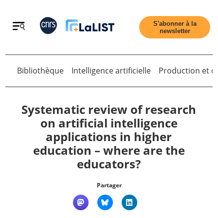
Retour
S'abonner à la
newsletter
Bibliothèque
Intelligence artificielle
Production et di
Retour
Systematic review of research
on artificial intelligence
applications in higher
Accueil
education – where are the
educators?
Tous les articles
Partager
Qui sommes nous ?