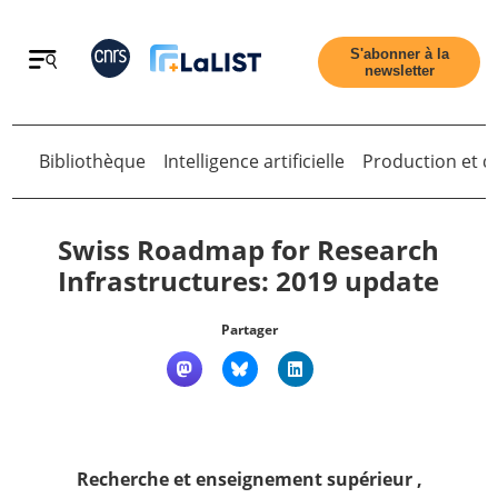
Retour
S'abonner à la
newsletter
Bibliothèque
Intelligence artificielle
Production et di
Retour
Swiss Roadmap for Research
Infrastructures: 2019 update
Accueil
Partager
Tous les articles
Qui sommes nous ?
Recherche et enseignement supérieur
,