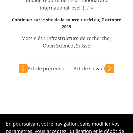
funding requirements at national and
international level. (…) »
Continuer sur le site de la source >
esfri.eu, 7 octobre
2019
Mots-clés :
Infrastructure de recherche
,
Open Science
,
Suisse
Article précédent
Article suivant
En poursuivant votre navigation, sans modifier vos
paramètres, vous acceptez l'utilisation et le dépôt de