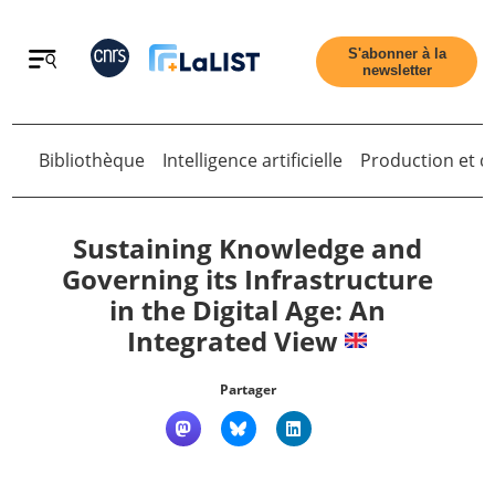
Retour
S'abonner à la
newsletter
Bibliothèque
Intelligence artificielle
Production et di
Retour
Sustaining Knowledge and
Governing its Infrastructure
in the Digital Age: An
Accueil
Integrated View
Tous les articles
Partager
Qui sommes nous ?