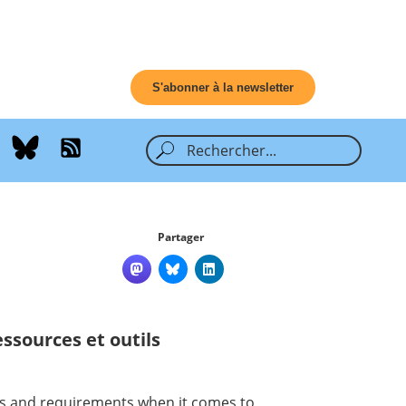
S'abonner à la newsletter
Partager
ssources et outils
eds and requirements when it comes to