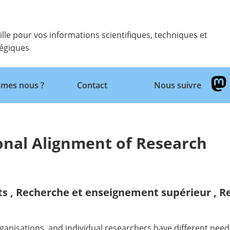
ille pour vos informations scientifiques, techniques et
tégiques
Retour
mes nous ?
Contact
Nous suivre
onal Alignment of Research
ts
,
Recherche et enseignement supérieur
,
Re
rganisations, and individual researchers have different ne