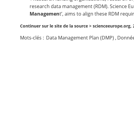
research data management (RDM). Science Europ
Contact
Managemen
t
’, aims to align these RDM requ
Continuer sur le site de la source >
scienceeurope.org, 
Nous suivre
Mots-clés :
Data Management Plan (DMP)
,
Donnée