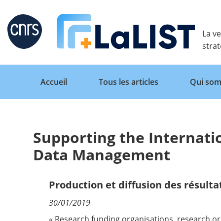
Retour
La ve
stra
Accueil
Tous les articles
Qui som
Supporting the Internati
Accueil
Data Management
Tous les articles
Production et diffusion des résulta
30/01/2019
Qui sommes nous ?
« Research funding organisations, research o