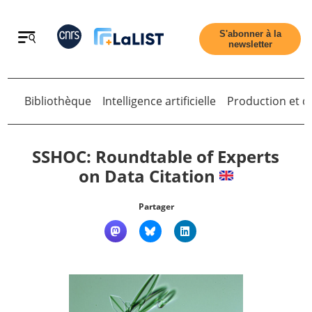
Retour
S'abonner à la
newsletter
Bibliothèque
Intelligence artificielle
Production et di
Retour
SSHOC: Roundtable of Experts
on Data Citation
Accueil
Partager
Tous les articles
Qui sommes nous ?