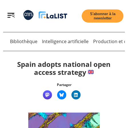
Retour
S'abonner à la
newsletter
Retour
Bibliothèque
Intelligence artificielle
Production et di
Spain adopts national open
access strategy
Accueil
Partager
Tous les articles
Qui sommes nous ?