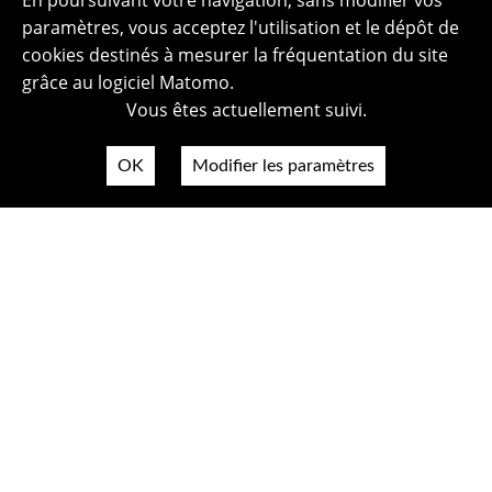
En poursuivant votre navigation, sans modifier vos
paramètres, vous acceptez l'utilisation et le dépôt de
cookies destinés à mesurer la fréquentation du site
grâce au logiciel Matomo.
Vous êtes actuellement suivi.
OK
Modifier les paramètres
Plan du site
Politique de confidentialité
Mentions légales
Crédits photos
Accessibilité