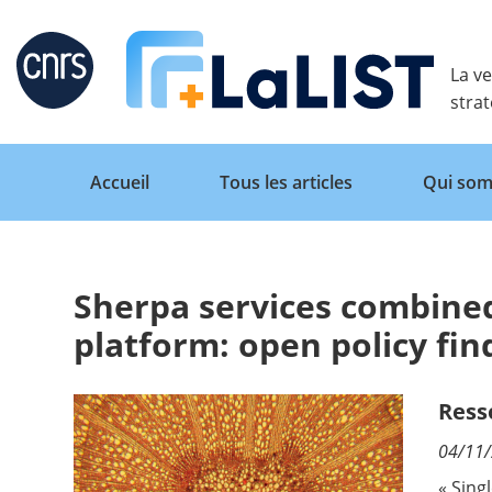
Retour
La ve
stra
Accueil
Tous les articles
Qui som
Sherpa services combined
Accueil
platform: open policy fin
Tous les articles
Ress
04/11
Qui sommes nous ?
« Sing