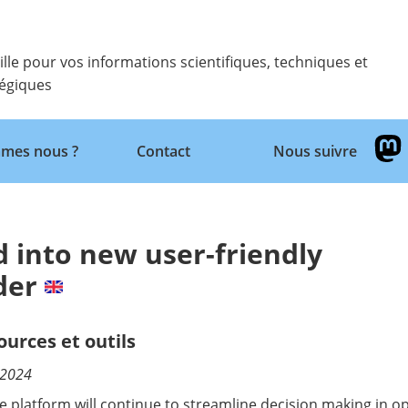
ille pour vos informations scientifiques, techniques et
tégiques
Retour
mes nous ?
Contact
Nous suivre
 into new user-friendly
der
ources et outils
/2024
le platform will continue to streamline decision making in 