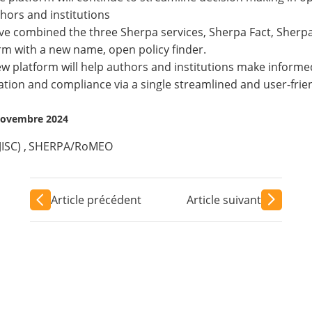
thors and institutions
e combined the three Sherpa services, Sherpa Fact, Sherpa 
orm with a new name,
open policy finder
.
w platform will help authors and institutions make inform
ation and compliance via a single streamlined and user-friend
 novembre 2024
ISC)
,
SHERPA/RoMEO
Article précédent
Article suivant