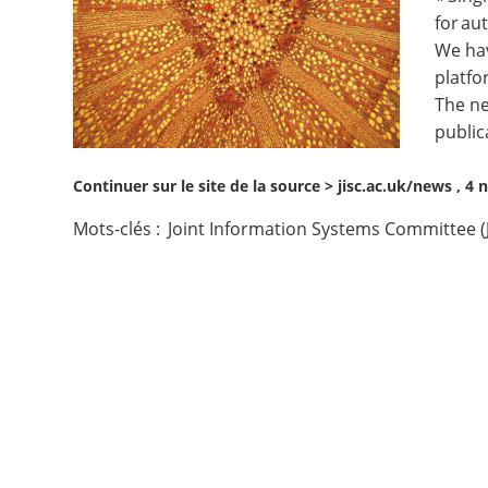
for au
Contact
We hav
platf
Nous suivre
The ne
public
Continuer sur le site de la source >
jisc.ac.uk/news , 4
Mots-clés :
Joint Information Systems Committee (J