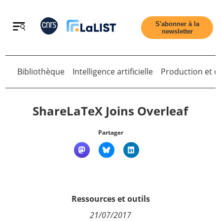
Retour
S'abonner à la
newsletter
Retour
Bibliothèque
Intelligence artificielle
Production et di
ShareLaTeX Joins Overleaf
Partager
Accueil
Tous les articles
Ressources et outils
Qui sommes nous ?
21/07/2017