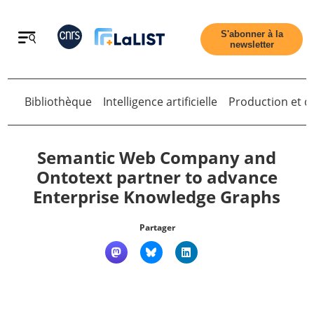
Retour
S'abonner à la
newsletter
Retour
Bibliothèque
Intelligence artificielle
Production et di
Semantic Web Company and
Ontotext partner to advance
Enterprise Knowledge Graphs
Accueil
Partager
Tous les articles
Qui sommes nous ?