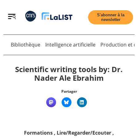
Retour
S'abonner à la
newsletter
Bibliothèque
Intelligence artificielle
Production et di
Retour
Scientific writing tools by: Dr.
Nader Ale Ebrahim
Accueil
Partager
Tous les articles
Qui sommes nous ?
Formations
,
Lire/Regarder/Ecouter
,