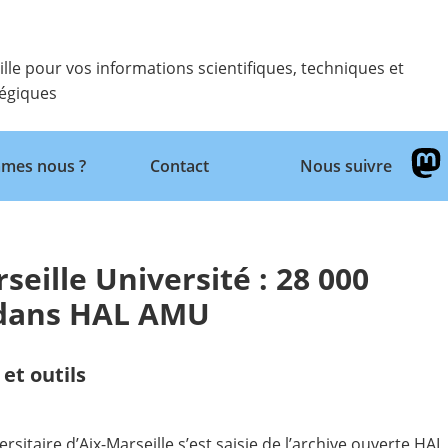
ille pour vos informations scientifiques, techniques et
tégiques
Retour
mes nous ?
Contact
Nous suivre
seille Université : 28 000
l dans HAL AMU
et outils
itaire d’Aix-Marseille s’est saisie de l’archive ouverte
HAL