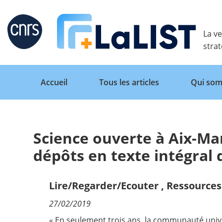
Retour
La ve
stra
Accueil
Tous les articles
Qui som
Science ouverte à Aix-Mar
Accueil
dépôts en texte intégra
Tous les articles
Lire/Regarder/Ecouter
,
Ressources 
27/02/2019
Qui sommes nous ?
« En seulement trois ans, la communauté univers