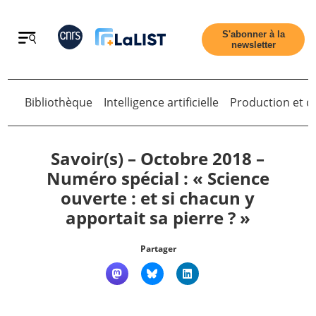
Retour
S'abonner à la
newsletter
Bibliothèque
Intelligence artificielle
Production et di
Retour
Savoir(s) – Octobre 2018 –
Numéro spécial : « Science
ouverte : et si chacun y
Accueil
apportait sa pierre ? »
Tous les articles
Partager
Qui sommes nous ?