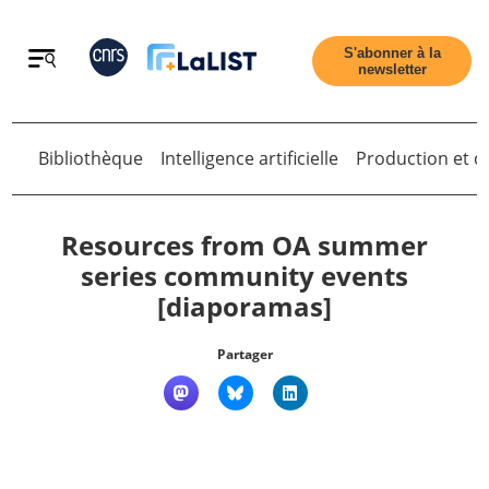
Retour
S'abonner à la
newsletter
Retour
Bibliothèque
Intelligence artificielle
Production et di
Resources from OA summer
series community events
[diaporamas]
Accueil
Partager
Tous les articles
Qui sommes nous ?