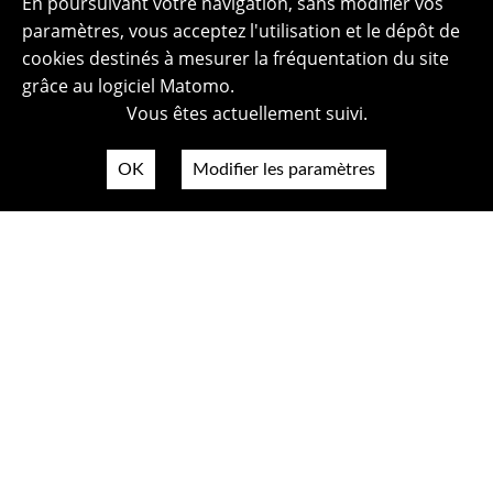
En poursuivant votre navigation, sans modifier vos
paramètres, vous acceptez l'utilisation et le dépôt de
cookies destinés à mesurer la fréquentation du site
grâce au logiciel Matomo.
Vous êtes actuellement suivi.
OK
Modifier les paramètres
Plan du site
Politique de confidentialité
Mentions légales
Crédits photos
Accessibilité