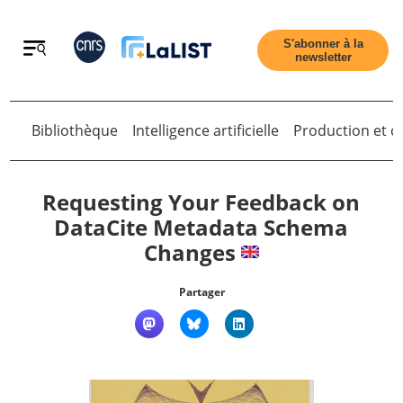
Retour
S'abonner à la
newsletter
Retour
Bibliothèque
Intelligence artificielle
Production et di
Requesting Your Feedback on
DataCite Metadata Schema
Changes
Accueil
Partager
Tous les articles
Qui sommes nous ?