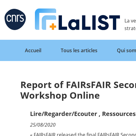
Retour
La ve
stra
Accueil
Tous les articles
Qui som
Report of FAIRsFAIR Seco
Accueil
Workshop Online
Tous les articles
Lire/Regarder/Ecouter
,
Ressources 
25/08/2020
Qui sommes nous ?
« FAIRsFAIR released the final FAIRsFAIR Sec