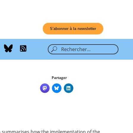
S'abonner à la newsletter
Partager
ch summarises how the implementation of the