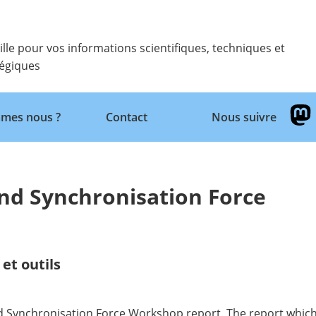
ille pour vos informations scientifiques, techniques et
tégiques
Retour
mes nous ?
Contact
Nous suivre
nd Synchronisation Force
et outils
ond Synchronisation Force Workshop report. The report whi