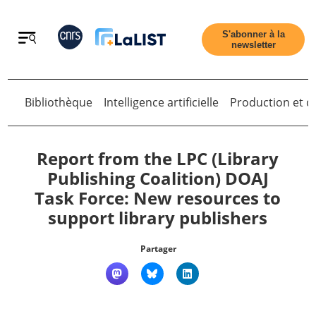
Retour
S'abonner à la
newsletter
Retour
Bibliothèque
Intelligence artificielle
Production et di
Report from the LPC (Library
Publishing Coalition) DOAJ
Task Force: New resources to
Accueil
support library publishers
Tous les articles
Partager
Qui sommes nous ?