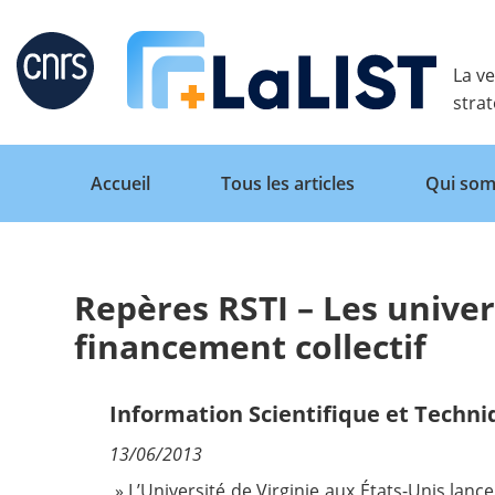
Retour
La ve
stra
Accueil
Tous les articles
Qui som
Repères RSTI – Les univers
Accueil
financement collectif
Tous les articles
Information Scientifique et Techn
13/06/2013
Qui sommes nous ?
» L’Université de Virginie aux États-Unis lance