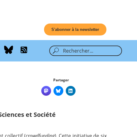
S'abonner à la newsletter
Partager
Sciences et Société
 collectif (
crowdfunding
). Cette initiative de six