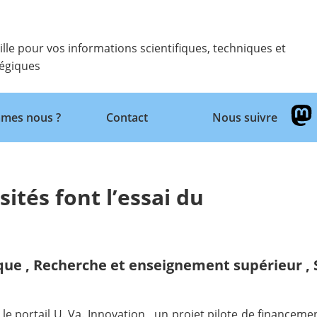
ille pour vos informations scientifiques, techniques et
tégiques
Retour
mes nous ?
Contact
Nous suivre
ités font l’essai du
ique
,
Recherche et enseignement supérieur
,
 le portail
U. Va. Innovation
, un projet pilote de financement