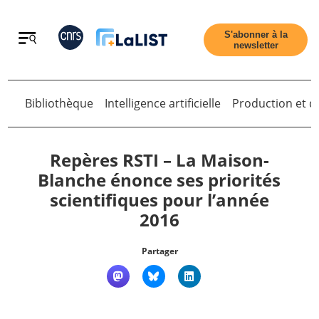
Retour
S'abonner à la
newsletter
Bibliothèque
Intelligence artificielle
Production et di
Retour
Repères RSTI – La Maison-
Blanche énonce ses priorités
scientifiques pour l’année
Accueil
2016
Tous les articles
Partager
Qui sommes nous ?