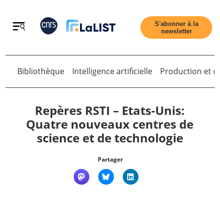
Retour
S'abonner à la
newsletter
Bibliothèque
Intelligence artificielle
Production et di
Retour
Repères RSTI – Etats-Unis:
Quatre nouveaux centres de
science et de technologie
Accueil
Partager
Tous les articles
Qui sommes nous ?