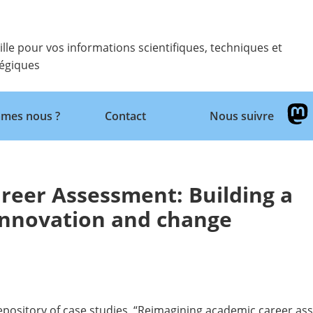
ille pour vos informations scientifiques, techniques et
tégiques
Retour
mes nous ?
Contact
Nous suivre
reer Assessment: Building a
 innovation and change
pository of case studies, “
Reimagining academic career ass