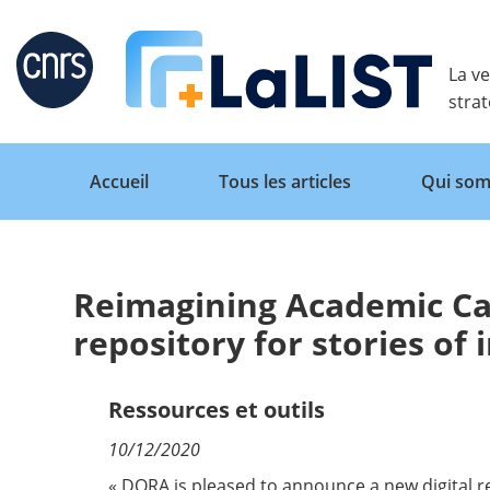
Retour
La ve
stra
Accueil
Tous les articles
Qui som
Reimagining Academic Ca
Accueil
repository for stories of
Tous les articles
Ressources et outils
10/12/2020
Qui sommes nous ?
« DORA is pleased to announce a new digital re