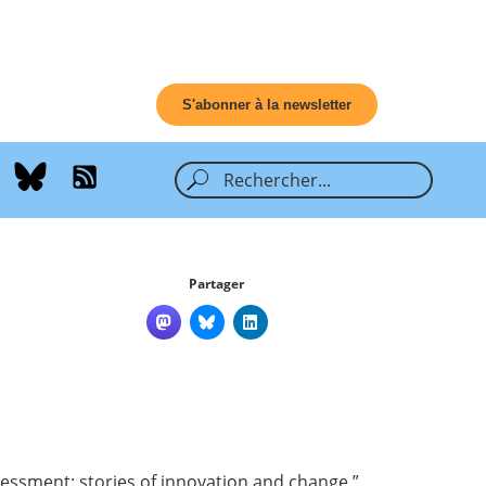
S'abonner à la newsletter
Partager
essment: stories of innovation and change
,”