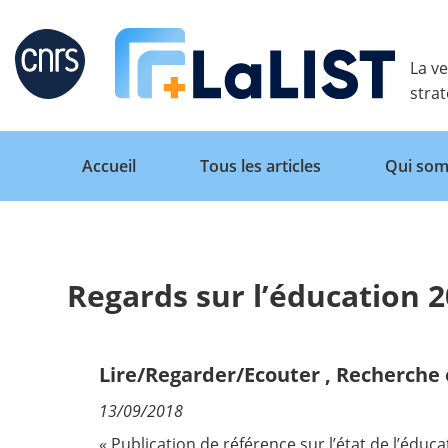
Retour
La ve
stra
Accueil
Tous les articles
Qui som
Regards sur l’éducation 2
Accueil
Tous les articles
Lire/Regarder/Ecouter
,
Recherche 
13/09/2018
Qui sommes nous ?
« Publication de référence sur l’état de l’éduc