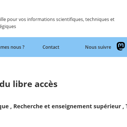
ille pour vos informations scientifiques, techniques et
tégiques
Retour
mes nous ?
Contact
Nous suivre
du libre accès
ique
,
Recherche et enseignement supérieur
,