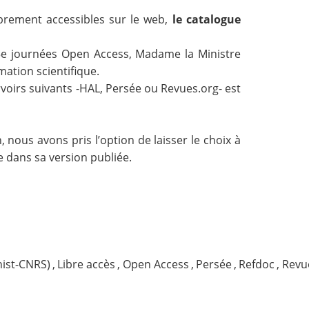
brement accessibles sur le web,
le catalogue
es 5e journées Open Access, Madame la Ministre
mation scientifique.
rvoirs suivants -HAL, Persée ou Revues.org- est
on, nous avons pris l’option de laisser le choix à
e dans sa version publiée.
inist-CNRS)
,
Libre accès
,
Open Access
,
Persée
,
Refdoc
,
Revu