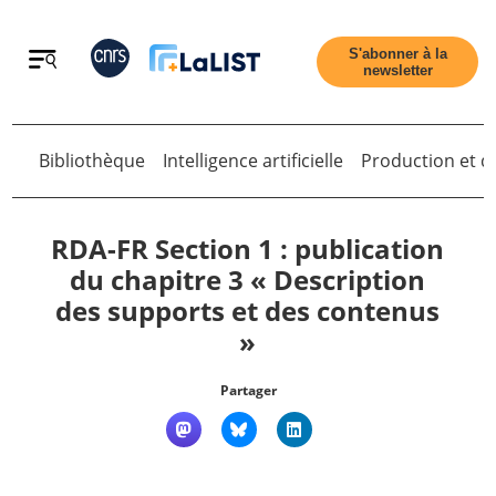
Retour
S'abonner à la
newsletter
Retour
Bibliothèque
Intelligence artificielle
Production et di
RDA-FR Section 1 : publication
du chapitre 3 « Description
des supports et des contenus
Accueil
»
Tous les articles
Partager
Qui sommes nous ?