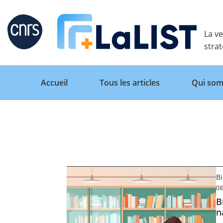
Retour
La ve
stra
Accueil
Tous les articles
Qui som
Accueil
Tous les articles
B
08
B
Qui sommes nous ?
n