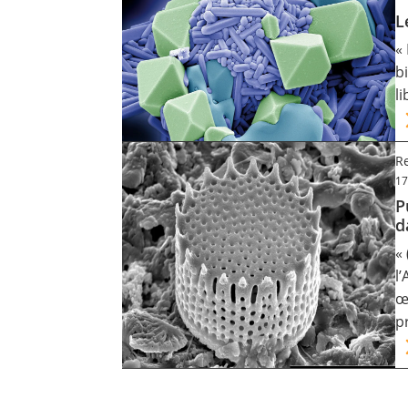
L
«
b
l
R
17
P
d
«
l
œ
p