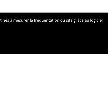
tinés à mesurer la fréquentation du site grâce au logiciel
 site
ue de confidentialité
ns légales
s photos