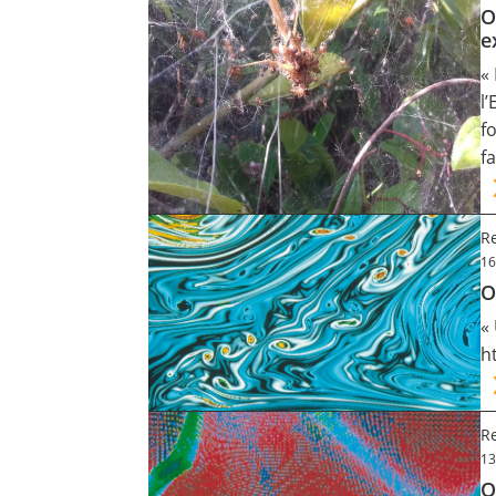
O
e
«
l
f
f
Re
16
O
«
h
Re
13
O