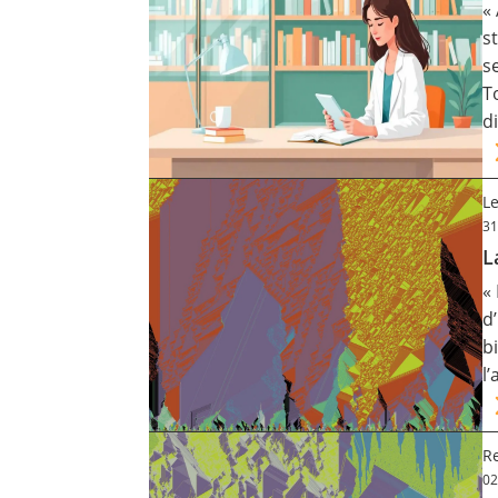
«
Contact
s
s
T
Nous suivre
d
Le
31
L
«
d
b
l
Re
02