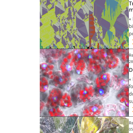
T
m
«
b
p
Re
28
D
«
f
d
s
R
05