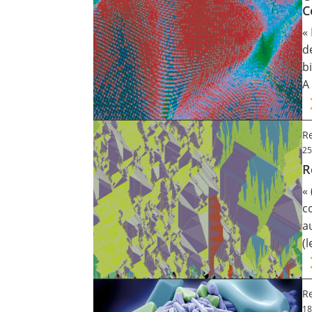
C
«
d
b
A
Re
25
R
«
c
a
(
Re
18