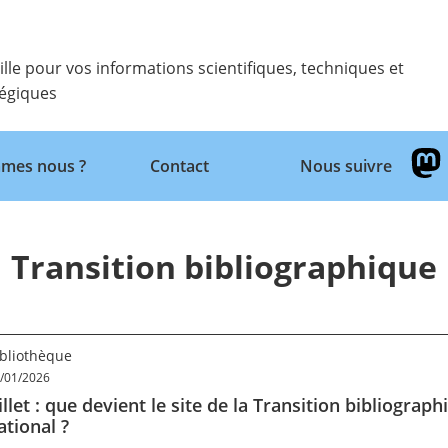
ille pour vos informations scientifiques, techniques et
tégiques
mes nous ?
Contact
Nous suivre
Retour
Transition bibliographique
ibliothèque
/01/2026
illet : que devient le site de la Transition bibliogra
ational ?