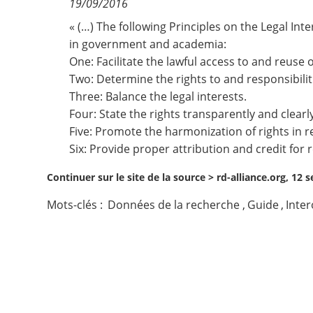
19/09/2016
Contact
« (…) The following Principles on the Legal Int
in government and academia:
One: Facilitate the lawful access to and reuse 
Nous suivre
Two: Determine the rights to and responsibiliti
Three: Balance the legal interests.
Four: State the rights transparently and clearly
Five: Promote the harmonization of rights in r
Six: Provide proper attribution and credit for 
Continuer sur le site de la source >
rd-alliance.org, 12
Mots-clés :
Données de la recherche
,
Guide
,
Inter