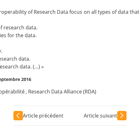
eroperability of Research Data focus on all types of data tha
of research data.
es for the data.
.
esearch data.
research data. (…) »
 septembre 2016
opérabilité
,
Research Data Alliance (RDA)
Article précédent
Article suivant