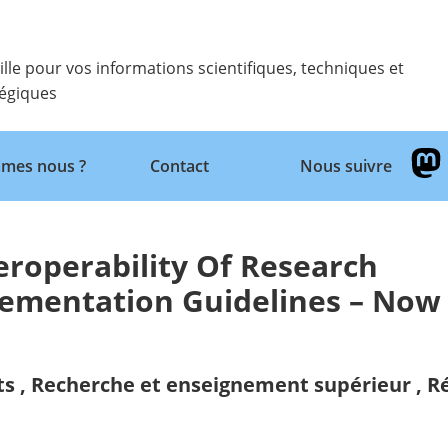
ille pour vos informations scientifiques, techniques et
tégiques
Retour
mes nous ?
Contact
Nous suivre
roperability Of Research
lementation Guidelines – Now
ts
,
Recherche et enseignement supérieur
,
R