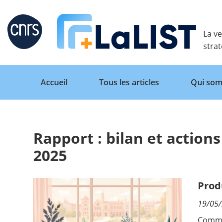
Retour
La ve
stra
Accueil
Tous les articles
Qui som
Rapport : bilan et action
Accueil
2025
Tous les articles
Prod
19/05
Qui sommes nous ?
Comme 