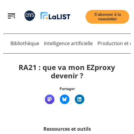
Retour
S'abonner à la
newsletter
Bibliothèque
Intelligence artificielle
Production et di
Retour
RA21 : que va mon EZproxy
devenir ?
Accueil
Partager
Tous les articles
Qui sommes nous ?
Ressources et outils