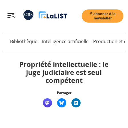
Retour
S'abonner à la
newsletter
Retour
Bibliothèque
Intelligence artificielle
Production et di
Propriété intellectuelle : le
juge judiciaire est seul
compétent
Accueil
Partager
Tous les articles
Qui sommes nous ?