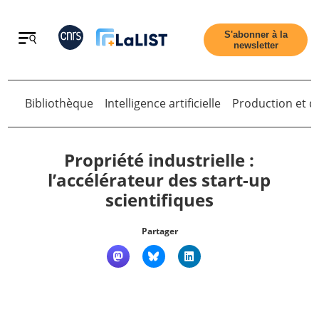
Retour
S'abonner à la
newsletter
Retour
Bibliothèque
Intelligence artificielle
Production et di
Propriété industrielle :
l’accélérateur des start-up
scientifiques
Accueil
Partager
Tous les articles
Qui sommes nous ?