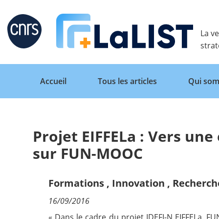
Retour
La ve
stra
Accueil
Tous les articles
Qui som
Projet EIFFELa : Vers une
Accueil
sur FUN-MOOC
Tous les articles
Formations
,
Innovation
,
Recherch
16/09/2016
Qui sommes nous ?
« Dans le cadre du projet IDEFI-N EIFFELa, FU