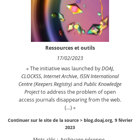
Contact
Nous suivre
Ressources et outils
17/02/2023
« The initiative was launched by
DOAJ
,
CLOCKSS
,
Internet Archive
,
ISSN International
Centre (Keepers Registry)
and
Public Knowledge
Project
to address the problem of open
access journals disappearing from the web.
(…) »
Continuer sur le site de la source >
blog.doaj.org, 9 février
2023
Mots-clés :
Archivage pérenne
,