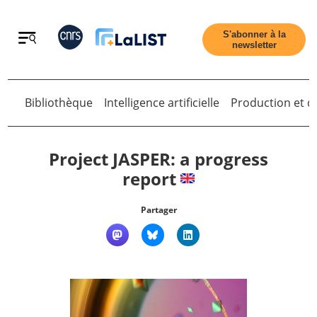
Retour
S'abonner à la
newsletter
Retour
Bibliothèque
Intelligence artificielle
Production et di
Project JASPER: a progress
report
Accueil
Partager
Tous les articles
Qui sommes nous ?