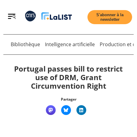
Retour
S'abonner à la
newsletter
Retour
Bibliothèque
Intelligence artificielle
Production et di
Portugal passes bill to restrict
use of DRM, Grant
Circumvention Right
Accueil
Partager
Tous les articles
Qui sommes nous ?