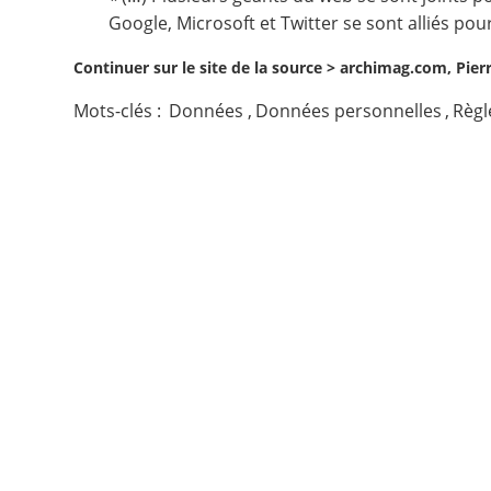
Google, Microsoft et Twitter se sont alliés p
Contact
Continuer sur le site de la source >
archimag.com, Pierre
Nous suivre
Mots-clés :
Données
,
Données personnelles
,
Règl