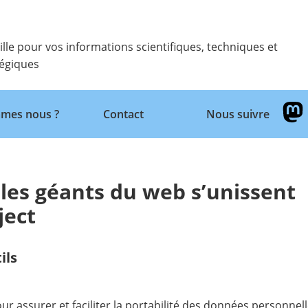
ille pour vos informations scientifiques, techniques et
tégiques
Retour
mes nous ?
Contact
Nous suivre
 les géants du web s’unissent
ject
ils
ur assurer et faciliter la portabilité des données personnel