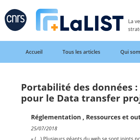
Retour
La ve
stra
Accueil
Tous les articles
Qui som
Portabilité des données :
Accueil
pour le Data transfer pro
Tous les articles
Réglementation
,
Ressources et out
25/07/2018
Qui sommes nous ?
« (…) Plusieurs géants du web se sont joints po