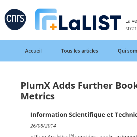
Retour
La ve
stra
Accueil
Tous les articles
Qui som
PlumX Adds Further Boo
Accueil
Metrics
Tous les articles
Information Scientifique et Techn
26/08/2014
Qui sommes nous ?
TM
« Plum Analytics
considers books an importa