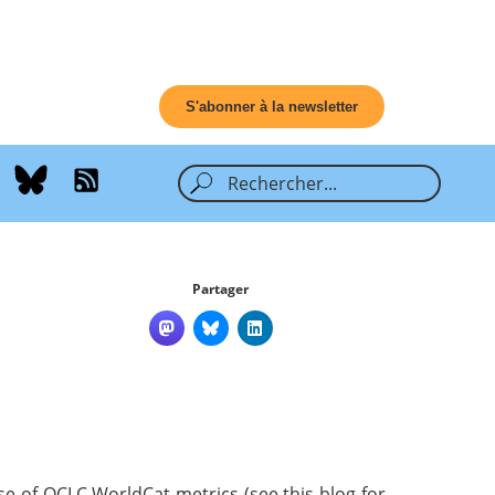
S'abonner à la newsletter
Partager
se of OCLC WorldCat metrics (see this
blog
for