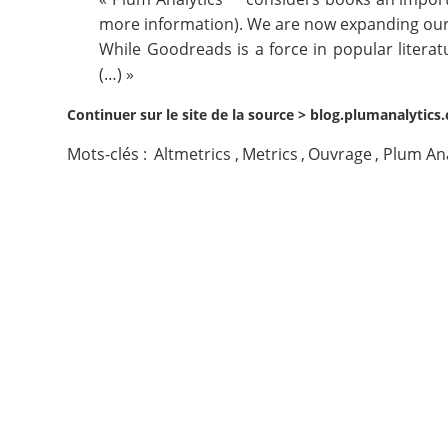
more information). We are now expanding our
Contact
While Goodreads is a force in popular literat
(…) »
Nous suivre
Continuer sur le site de la source >
blog.plumanalytics
Mots-clés :
Altmetrics
,
Metrics
,
Ouvrage
,
Plum Ana