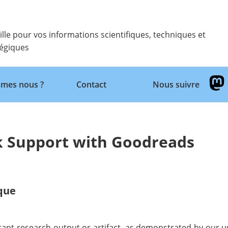
ille pour vos informations scientifiques, techniques et
tégiques
Retour
mes nous ?
Contact
Nous suivre
k Support with Goodreads
ique
nt research output or artifact, as demonstrated by our u