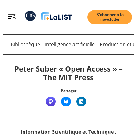
Retour
S'abonner à la
newsletter
Bibliothèque
Intelligence artificielle
Production et di
Retour
Peter Suber « Open Access » –
The MIT Press
Accueil
Partager
Tous les articles
Qui sommes nous ?
Information Scientifique et Technique
,