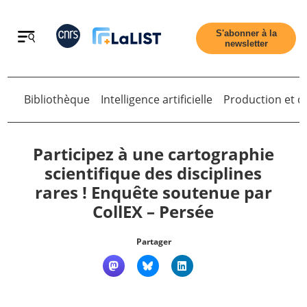
Retour
S'abonner à la
newsletter
Bibliothèque
Intelligence artificielle
Production et di
Retour
Participez à une cartographie
scientifique des disciplines
rares ! Enquête soutenue par
Accueil
CollEX – Persée
Tous les articles
Partager
Qui sommes nous ?