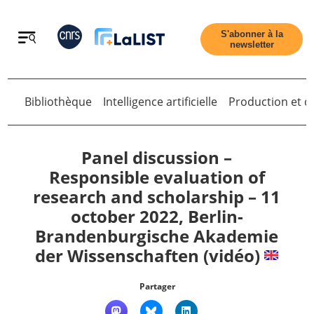
Retour
S'abonner à la
newsletter
Bibliothèque
Intelligence artificielle
Production et di
Retour
Panel discussion –
Responsible evaluation of
research and scholarship – 11
Accueil
october 2022, Berlin-
Brandenburgische Akademie
Tous les articles
der Wissenschaften (vidéo)
Qui sommes nous ?
Partager