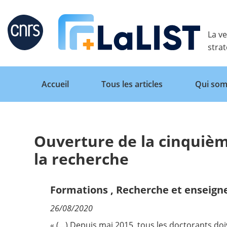
Retour
La ve
stra
Accueil
Tous les articles
Qui som
Ouverture de la cinquiè
Accueil
la recherche
Tous les articles
Formations
,
Recherche et enseign
26/08/2020
Qui sommes nous ?
« (…) Depuis mai 2015, tous les doctorants doiv