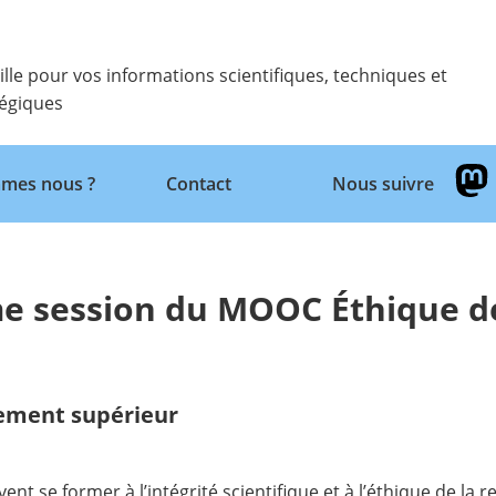
ille pour vos informations scientifiques, techniques et
tégiques
Retour
mes nous ?
Contact
Nous suivre
me session du MOOC Éthique d
ement supérieur
ent se former à l’intégrité scientifique et à l’éthique de l