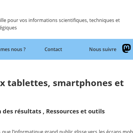
ille pour vos informations scientifiques, techniques et
tégiques
Retour
mes nous ?
Contact
Nous suivre
ux tablettes, smartphones et
n des résultats
,
Ressources et outils
ors que l’informatique grand public glisse vers les écrans mob