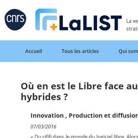
Retour
La ve
stra
Accueil
Tous les articles
Qui som
Où en est le Libre face a
Accueil
hybrides ?
Tous les articles
Innovation
,
Production et diffusio
07/03/2016
Qui sommes nous ?
« Du rififi dans le monde du logiciel libre. Al