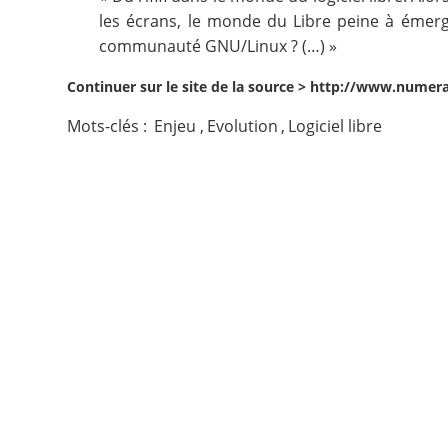
les écrans, le monde du Libre peine à émerger
Contact
communauté GNU/Linux ? (…) »
Continuer sur le site de la source >
http://www.numera
Nous suivre
Mots-clés :
Enjeu
,
Evolution
,
Logiciel libre