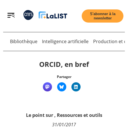
Retour
S'abonner à la
newsletter
Retour
Bibliothèque
Intelligence artificielle
Production et di
ORCID, en bref
Partager
Accueil
Tous les articles
Le point sur
,
Ressources et outils
Qui sommes nous ?
31/01/2017