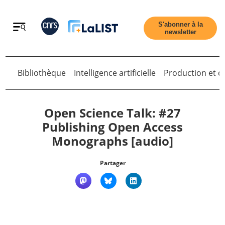
Retour
S'abonner à la
newsletter
Retour
Bibliothèque
Intelligence artificielle
Production et di
Open Science Talk: #27
Publishing Open Access
Monographs [audio]
Accueil
Partager
Tous les articles
Qui sommes nous ?