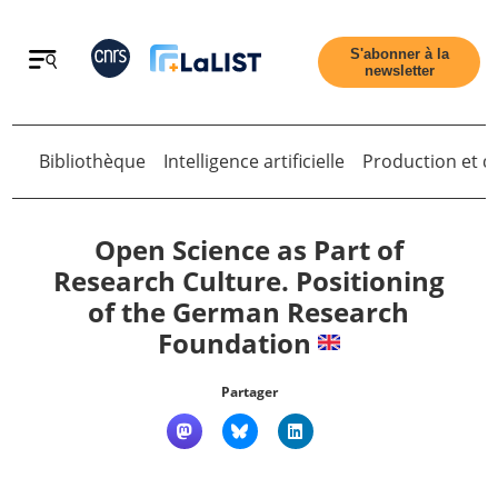
Retour
S'abonner à la
newsletter
Bibliothèque
Intelligence artificielle
Production et di
Retour
Open Science as Part of
Research Culture. Positioning
of the German Research
Accueil
Foundation
Tous les articles
Partager
Qui sommes nous ?