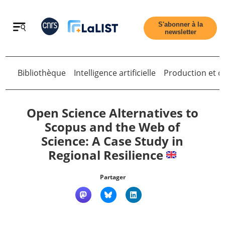
Retour
S'abonner à la
newsletter
Bibliothèque
Intelligence artificielle
Production et di
Retour
Open Science Alternatives to
Scopus and the Web of
Science: A Case Study in
Accueil
Regional Resilience
Tous les articles
Partager
Qui sommes nous ?