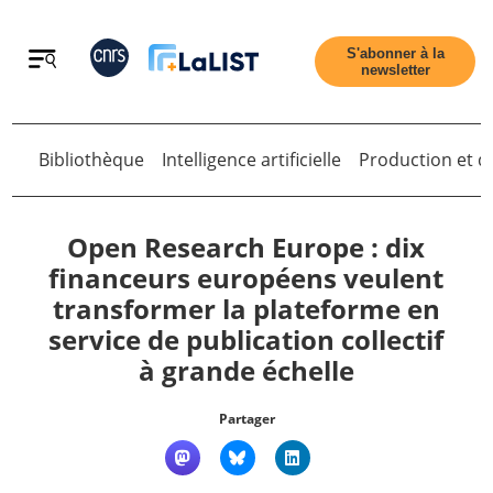
Retour
S'abonner à la
newsletter
Bibliothèque
Intelligence artificielle
Production et di
Retour
Open Research Europe : dix
financeurs européens veulent
transformer la plateforme en
Accueil
service de publication collectif
à grande échelle
Tous les articles
Partager
Qui sommes nous ?