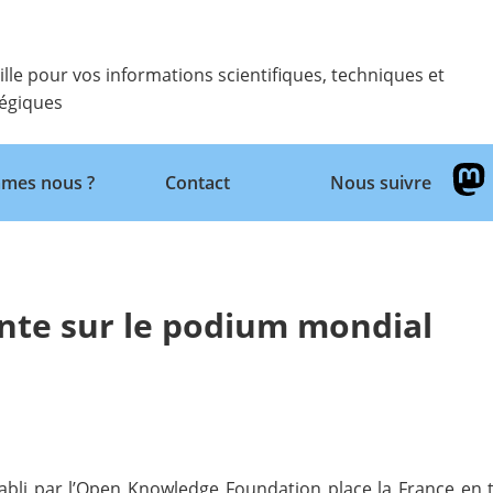
ille pour vos informations scientifiques, techniques et
tégiques
Retour
mes nous ?
Contact
Nous suivre
nte sur le podium mondial
tabli par l’Open Knowledge Foundation place la France en