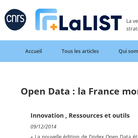
Retour
La ve
stra
Accueil
Tous les articles
Qui som
Open Data : la France mo
Accueil
Tous les articles
Innovation
,
Ressources et outils
09/12/2014
Qui sommes nous ?
« La nouvelle édition de l’index Open Data é