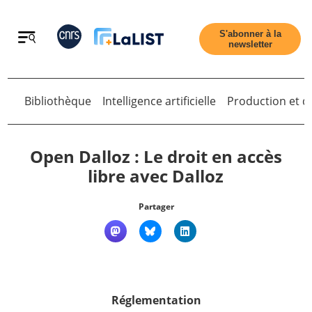
Retour
S'abonner à la
newsletter
Retour
Bibliothèque
Intelligence artificielle
Production et di
Open Dalloz : Le droit en accès
libre avec Dalloz
Accueil
Partager
Tous les articles
Qui sommes nous ?
Réglementation